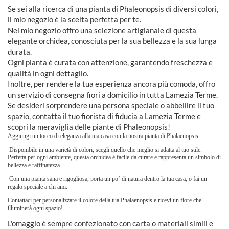
Se sei alla ricerca di una pianta di Phaleonopsis di diversi colori,
il mio negozio è la scelta perfetta per te.
Nel mio negozio offro una selezione artigianale di questa
elegante orchidea, conosciuta per la sua bellezza e la sua lunga
durata.
Ogni pianta è curata con attenzione, garantendo freschezza e
qualità in ogni dettaglio.
Inoltre, per rendere la tua esperienza ancora più comoda, offro
un servizio di consegna fiori a domicilio in tutta Lamezia Terme.
Se desideri sorprendere una persona speciale o abbellire il tuo
spazio, contatta il tuo fiorista di fiducia a Lamezia Terme e
scopri la meraviglia delle piante di Phaleonopsis!
Aggiungi un tocco di eleganza alla tua casa con la nostra pianta di Phalaenopsis.
Disponibile in una varietà di colori, scegli quello che meglio si adatta al tuo stile.
Perfetta per ogni ambiente, questa orchidea è facile da curare e rappresenta un simbolo di
bellezza e raffinatezza.
Con una pianta sana e rigogliosa, porta un po’ di natura dentro la tua casa, o fai un
regalo speciale a chi ami.
Contattaci per personalizzare il colore della tua Phalaenopsis e ricevi un fiore che
illuminerà ogni spazio!
L'omaggio è sempre confezionato con carta o materiali simili e