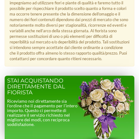
impegniamo ad utilizzare fiori e piante di qualità e faremo tutto il
possibile per rispecchiare il prodotto scelto quanto a forma e colori
ma occorre tenere presente che la dimensione dell’omaggio e il
numero dei fiori contenuti dipendono dai prezzi di mercato che sono
notoriamente molto diversi per stagionalità, ricorrenze ed eventi e
variabili anche nell’arco della stessa giornata. Al fiorista sono
permesse sostituzioni di uno o più elementi per difficoltà di
reperibilità sul mercato e/o deperibilità del prodotto. Tali sostituzioni
si intendono sempre accettate dal cliente ordinante a condizione
che il prodotto offra almeno lo stesso rapporto qualità/prezzo. Puoi
contattarci per concordare quanto ritieni necessario.
STAI ACQUISTANDO
DIRETTAMENTE DAL
FIORISTA
Riceviamo noi direttamente sia
l’ordine che il pagamento per l’intero
importo. Questo ci permette di
realizzare il servizio richiesto nel
migliore dei modi, con reciproca
soddisfazione.