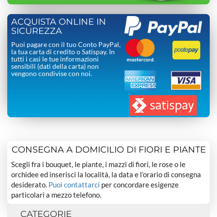
ACQUISTA ONLINE IN
SICUREZZA
Puoi pagare con il tuo Conto PayPal,
la tua carta di credito o Satispay. In
tutti i casi le tue informazioni
sensibili (dati della carta) non
vengono condivise con noi.
CONSEGNA A DOMICILIO DI FIORI E PIANTE
Scegli fra i bouquet, le piante, i mazzi di fiori, le rose o le
orchidee ed inserisci la località, la data e l’orario di consegna
desiderato.
Puoi contattarci
per concordare esigenze
particolari a mezzo telefono.
CATEGORIE