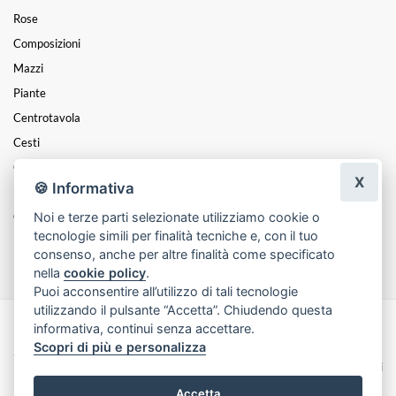
Rose
Composizioni
Mazzi
Piante
Centrotavola
Cesti
Cuori
X
🍪 Informativa
Natale
Coroncine
Noi e terze parti selezionate utilizziamo cookie o
tecnologie simili per finalità tecniche e, con il tuo
Funebre
consenso, anche per altre finalità come specificato
nella
cookie policy
.
Puoi acconsentire all’utilizzo di tali tecnologie
utilizzando il pulsante “Accetta”. Chiudendo questa
informativa, continui senza accettare.
Made with
by
Infoser.it
-
Realizzazione Siti ecommerce per Fioristi
- ©
Scopri di più e personalizza
2026
Privacy Policy
Cookie Policy
Termini e Condizioni
Accetta