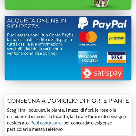
ACQUISTA ONLINE IN
SICUREZZA
Puoi pagare con il tuo Conto PayPal,
la tua carta di credito o Satispay. In
tutti i casi le tue informazioni
sensibili (dati della carta) non
vengono condivise con noi.
CONSEGNA A DOMICILIO DI FIORI E PIANTE
Scegli fra i bouquet, le piante, i mazzi di fiori, le rose o le
orchidee ed inserisci la località, la data e l’orario di consegna
desiderato.
Puoi contattarci
per concordare esigenze
particolari a mezzo telefono.