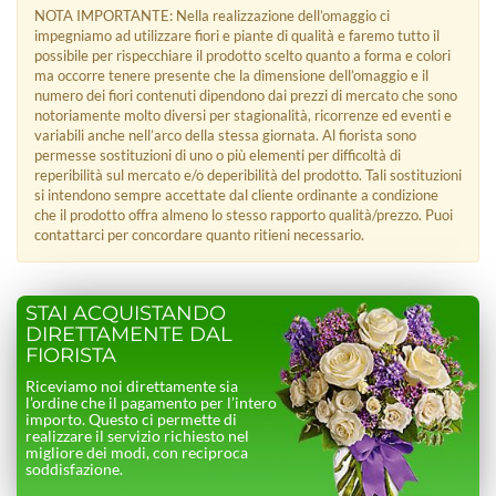
NOTA IMPORTANTE: Nella realizzazione dell’omaggio ci
impegniamo ad utilizzare fiori e piante di qualità e faremo tutto il
possibile per rispecchiare il prodotto scelto quanto a forma e colori
ma occorre tenere presente che la dimensione dell’omaggio e il
numero dei fiori contenuti dipendono dai prezzi di mercato che sono
notoriamente molto diversi per stagionalità, ricorrenze ed eventi e
variabili anche nell’arco della stessa giornata. Al fiorista sono
permesse sostituzioni di uno o più elementi per difficoltà di
reperibilità sul mercato e/o deperibilità del prodotto. Tali sostituzioni
si intendono sempre accettate dal cliente ordinante a condizione
che il prodotto offra almeno lo stesso rapporto qualità/prezzo. Puoi
contattarci per concordare quanto ritieni necessario.
STAI ACQUISTANDO
DIRETTAMENTE DAL
FIORISTA
Riceviamo noi direttamente sia
l’ordine che il pagamento per l’intero
importo. Questo ci permette di
realizzare il servizio richiesto nel
migliore dei modi, con reciproca
soddisfazione.