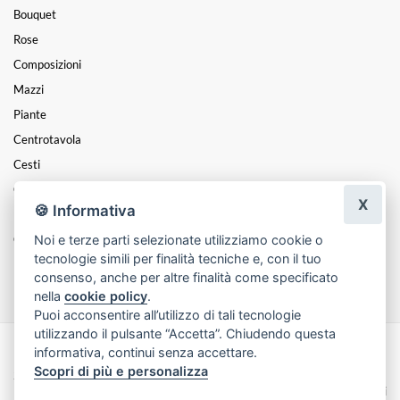
Bouquet
Rose
Composizioni
Mazzi
Piante
Centrotavola
Cesti
Cuori
X
🍪 Informativa
Natale
Coroncine
Noi e terze parti selezionate utilizziamo cookie o
tecnologie simili per finalità tecniche e, con il tuo
Funebre
consenso, anche per altre finalità come specificato
nella
cookie policy
.
Puoi acconsentire all’utilizzo di tali tecnologie
utilizzando il pulsante “Accetta”. Chiudendo questa
informativa, continui senza accettare.
Made with
by
Infoser.it
-
Realizzazione Siti ecommerce per Fioristi
- ©
Scopri di più e personalizza
2026
Privacy Policy
Cookie Policy
Termini e Condizioni